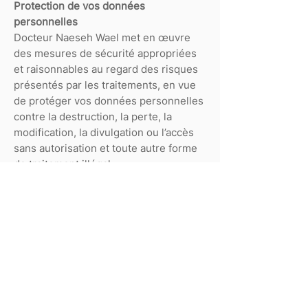
Protection de vos données
personnelles
Docteur Naeseh Wael met en œuvre
des mesures de sécurité appropriées
et raisonnables au regard des risques
présentés par les traitements, en vue
de protéger vos données personnelles
contre la destruction, la perte, la
modification, la divulgation ou l’accès
sans autorisation et toute autre forme
de traitement illégal.
Tous les employés et sous-traitants de
Docteur Naeseh Wael qui ont accès à
vos données à caractère personnel
dans le cadre de leurs missions sont
tenus à une stricte confidentialité
professionnelle. Ils n'accèdent qu'aux
seules données dont ils ont besoin
pour s'acquitter de leur tâche et sont
régulièrement sensibilisés ou formés